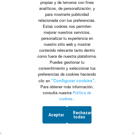
|
|
Vuelos baratos a España
Vuelos baratos a Nicaragua
propias y de terceros con fines
analíticos, de personalización, y
|
|
Vuelos baratos a Perú
Vuelos baratos a Cuba
para mostrarte publicidad
|
|
relacionada con tus preferencias.
Vuelos baratos a Guatemala
Vuelos baratos a Portugal
Estas cookies nos permiten
|
|
Vuelos baratos a Ecuador
Vuelos baratos a Estados Unidos
mejorar nuestros servicios,
personalizar tu experiencia en
nuestro sitio web y mostrar
Precios encontrados por otros usuarios, sujetos a cambio.
contenido relevante tanto dentro
como fuera de nuestra plataforma.
Puedes gestionar tu
consentimiento y seleccionar tus
| Síguenos en
preferencias de cookies haciendo
"Configurar cookies"
clic en
.
Para obtener más información,
www.vuelonet.com
consulta nuestra
Política de
cookies
.
Condiciones Generales
Protección de Datos
Preguntas frecuentes
Equipaje Permitido
Modificación / Cancelación
Grupo VDT - C.I.C.M.A. n° 960 CIF: B-82748864
Rechazar
C/ Marie Curie 5 Edificio Alpha 3ª planta, Rivas VaciaMadrid 28521 Madrid
Aceptar
todas