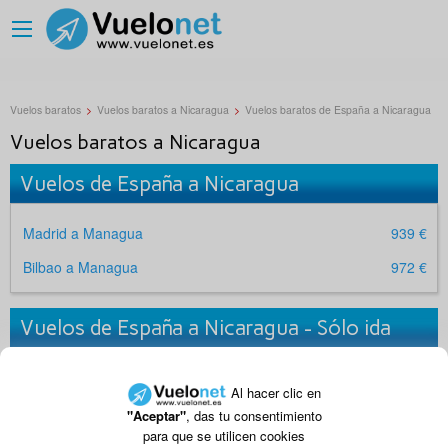
Vuelos baratos
>
Vuelos baratos a Nicaragua
>
Vuelos baratos de España a Nicaragua
Vuelos baratos a Nicaragua
Vuelos de España a Nicaragua
Madrid a Managua
939 €
Bilbao a Managua
972 €
Vuelos de España a Nicaragua - Sólo ida
No se encontraron resultados.
¡Busca ahora!
Al hacer clic en
"Aceptar"
, das tu consentimiento
|
|
Vuelos baratos a Colombia
Vuelos baratos a Honduras
para que se utilicen cookies