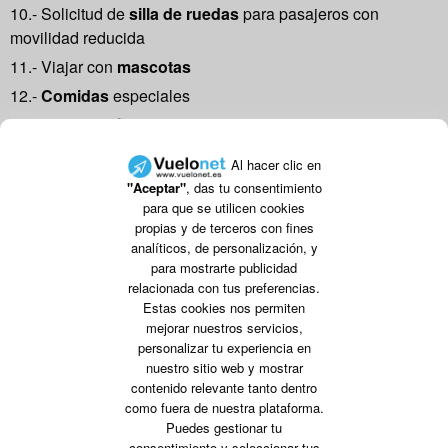
10.- Solicitud de
silla de ruedas
para pasajeros con
movilidad reducida
11.- Viajar con
mascotas
12.-
Comidas
especiales
13.-
Tiempo mínimo
de presentación a un vuelo
14.- ¿Cómo hacer una
reclamación
, queja o sugerencia?
Al hacer clic en
15.- ¿Cómo pedir una
factura
?
"Aceptar"
, das tu consentimiento
para que se utilicen cookies
16.- Requisitos generales para la admisión de extranjeros
propias y de terceros con fines
en
EE.UU
analíticos, de personalización, y
17.- Requisitos generales para la admisión de extranjeros
para mostrarte publicidad
en
Brasil
relacionada con tus preferencias.
Estas cookies nos permiten
18.- Requisitos generales para la admisión de extranjeros
mejorar nuestros servicios,
en
Cuba
personalizar tu experiencia en
nuestro sitio web y mostrar
19.-
Descuento residente
Balear / Canario/Ceuta y Melilla
contenido relevante tanto dentro
20.- Reglamento sobre
Líquidos
y Geles en equipaje de
como fuera de nuestra plataforma.
mano
Puedes gestionar tu
consentimiento y seleccionar tus