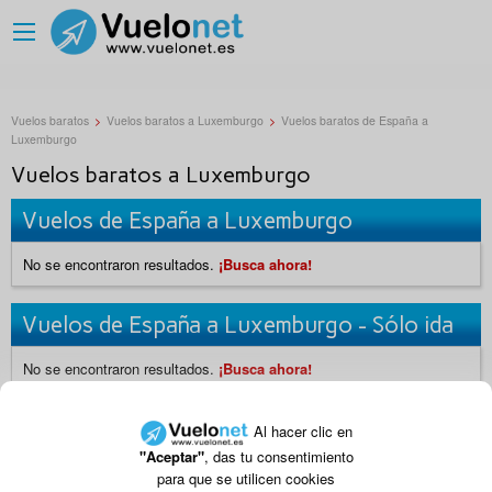
Vuelos baratos
>
Vuelos baratos a Luxemburgo
>
Vuelos baratos de España a
Luxemburgo
Vuelos baratos a Luxemburgo
Vuelos de España a Luxemburgo
No se encontraron resultados.
¡Busca ahora!
Vuelos de España a Luxemburgo - Sólo ida
No se encontraron resultados.
¡Busca ahora!
|
|
Vuelos baratos a Colombia
Vuelos baratos a España
Al hacer clic en
"Aceptar"
, das tu consentimiento
|
|
Vuelos baratos a Honduras
Vuelos baratos a Nicaragua
para que se utilicen cookies