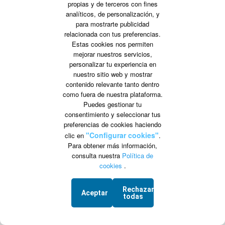
|
|
Vuelos baratos a Perú
Vuelos baratos a Portugal
propias y de terceros con fines
analíticos, de personalización, y
|
|
Vuelos baratos a Estados Unidos
Vuelos baratos a Guatemala
para mostrarte publicidad
|
|
relacionada con tus preferencias.
Vuelos baratos a Cuba
Vuelos baratos a Ecuador
Estas cookies nos permiten
mejorar nuestros servicios,
personalizar tu experiencia en
Precios encontrados por otros usuarios, sujetos a cambio.
nuestro sitio web y mostrar
contenido relevante tanto dentro
como fuera de nuestra plataforma.
| Síguenos en
Puedes gestionar tu
consentimiento y seleccionar tus
preferencias de cookies haciendo
www.vuelonet.com
"Configurar cookies"
clic en
.
Para obtener más información,
Condiciones Generales
Protección de Datos
Preguntas frecuentes
Equipaje Permitido
consulta nuestra
Política de
Modificación / Cancelación
cookies
.
Grupo VDT - C.I.C.M.A. n° 960 CIF: B-82748864
C/ Marie Curie 5 Edificio Alpha 3ª planta, Rivas VaciaMadrid 28521 Madrid
Rechazar
Aceptar
todas