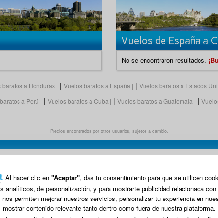
Vuelos de España a C
No se encontraron resultados.
¡Bu
|
|
 baratos a Honduras
Vuelos baratos a España
Vuelos baratos a Estados Un
|
|
|
baratos a Perú
Vuelos baratos a Cuba
Vuelos baratos a Guatemala
Vuelos
Precios encontrados por otros usuarios, sujetos a cambio.
| Síguenos en
Al hacer clic en
"Aceptar"
, das tu consentimiento para que se utilicen coo
es analíticos, de personalización, y para mostrarte publicidad relacionada con 
www.vuelonet.com
nos permiten mejorar nuestros servicios, personalizar tu experiencia en nues
mostrar contenido relevante tanto dentro como fuera de nuestra plataforma.