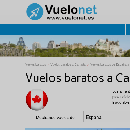
Vuelos baratos
>
Vuelos baratos a Canadá
>
Vuelos baratos de España 
Vuelos baratos a C
Los amante
provincial
inagotable
Mostrando vuelos de