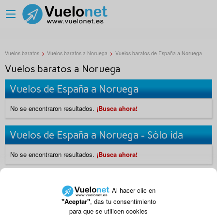
Vuelos baratos
>
Vuelos baratos a Noruega
>
Vuelos baratos de España a Noruega
Vuelos baratos a Noruega
Vuelos de España a Noruega
No se encontraron resultados.
¡Busca ahora!
Vuelos de España a Noruega - Sólo ida
No se encontraron resultados.
¡Busca ahora!
|
|
Vuelos baratos a Colombia
Vuelos baratos a República Dominicana
Al hacer clic en
|
|
Vuelos baratos a España
Vuelos baratos a Estados Unidos
"Aceptar"
, das tu consentimiento
|
|
Vuelos baratos a Nicaragua
Vuelos baratos a Perú
para que se utilicen cookies