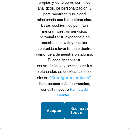
propias y de terceros con fines
|
|
Vuelos baratos a Cuba
Vuelos baratos a Honduras
analíticos, de personalización, y
para mostrarte publicidad
|
|
Vuelos baratos a Guatemala
Vuelos baratos a Portugal
relacionada con tus preferencias.
|
Vuelos baratos a Ecuador
Estas cookies nos permiten
mejorar nuestros servicios,
personalizar tu experiencia en
Precios encontrados por otros usuarios, sujetos a cambio.
nuestro sitio web y mostrar
contenido relevante tanto dentro
como fuera de nuestra plataforma.
Puedes gestionar tu
| Síguenos en
consentimiento y seleccionar tus
preferencias de cookies haciendo
"Configurar cookies"
clic en
.
www.vuelonet.com
Para obtener más información,
consulta nuestra
Política de
Condiciones Generales
Protección de Datos
Preguntas frecuentes
Equipaje Permitido
cookies
.
Modificación / Cancelación
Grupo VDT - C.I.C.M.A. n° 960 CIF: B-82748864
C/ Marie Curie 5 Edificio Alpha 3ª planta, Rivas VaciaMadrid 28521 Madrid
Rechazar
Aceptar
todas